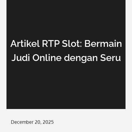
Artikel RTP Slot: Bermain
Judi Online dengan Seru
Posted
December 20, 2025
on