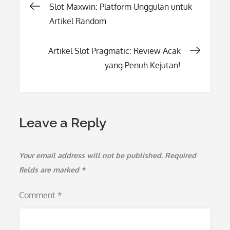
Post
Slot Maxwin: Platform Unggulan untuk
Artikel Random
navigation
Artikel Slot Pragmatic: Review Acak
yang Penuh Kejutan!
Leave a Reply
Your email address will not be published.
Required
fields are marked
*
Comment
*