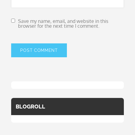
Save my name, email, and website in this
browser for the next time I comment.
BLOGROLL