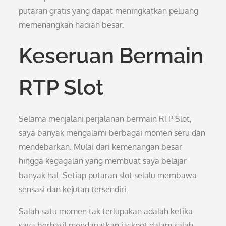
putaran gratis yang dapat meningkatkan peluang
memenangkan hadiah besar.
Keseruan Bermain
RTP Slot
Selama menjalani perjalanan bermain RTP Slot,
saya banyak mengalami berbagai momen seru dan
mendebarkan. Mulai dari kemenangan besar
hingga kegagalan yang membuat saya belajar
banyak hal. Setiap putaran slot selalu membawa
sensasi dan kejutan tersendiri.
Salah satu momen tak terlupakan adalah ketika
saya berhasil mendapatkan jackpot dalam salah