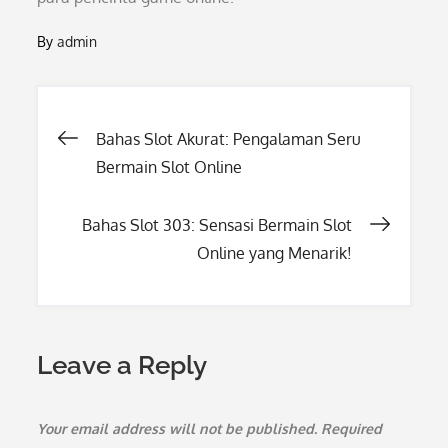
By
admin
Post
Bahas Slot Akurat: Pengalaman Seru
Bermain Slot Online
navigation
Bahas Slot 303: Sensasi Bermain Slot
Online yang Menarik!
Leave a Reply
Your email address will not be published.
Required