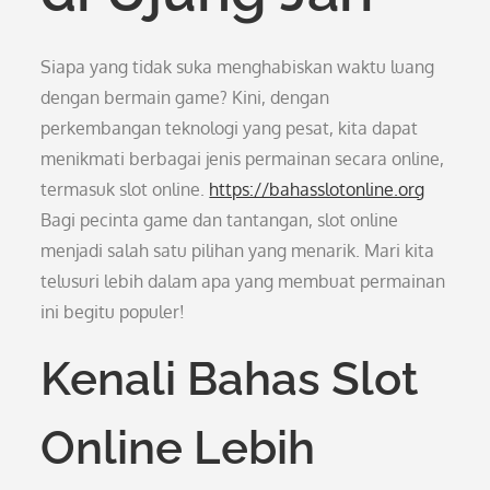
Siapa yang tidak suka menghabiskan waktu luang
dengan bermain game? Kini, dengan
perkembangan teknologi yang pesat, kita dapat
menikmati berbagai jenis permainan secara online,
termasuk slot online.
https://bahasslotonline.org
Bagi pecinta game dan tantangan, slot online
menjadi salah satu pilihan yang menarik. Mari kita
telusuri lebih dalam apa yang membuat permainan
ini begitu populer!
Kenali Bahas Slot
Online Lebih