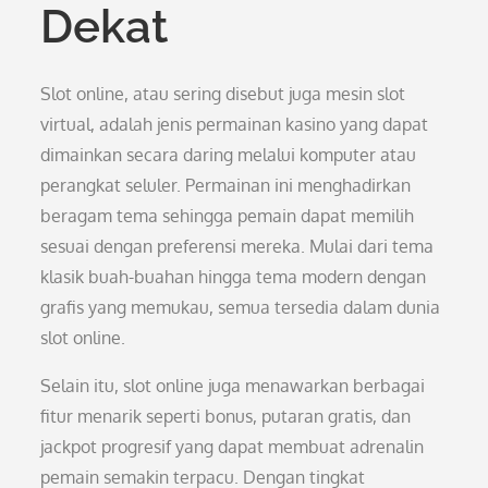
Dekat
Slot online, atau sering disebut juga mesin slot
virtual, adalah jenis permainan kasino yang dapat
dimainkan secara daring melalui komputer atau
perangkat seluler. Permainan ini menghadirkan
beragam tema sehingga pemain dapat memilih
sesuai dengan preferensi mereka. Mulai dari tema
klasik buah-buahan hingga tema modern dengan
grafis yang memukau, semua tersedia dalam dunia
slot online.
Selain itu, slot online juga menawarkan berbagai
fitur menarik seperti bonus, putaran gratis, dan
jackpot progresif yang dapat membuat adrenalin
pemain semakin terpacu. Dengan tingkat