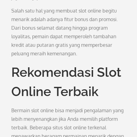
Salah satu hal yang membuat slot online begitu
menarik adalah adanya fitur bonus dan promosi.
Dari bonus selamat datang hingga program
loyalitas, pemain dapat memperoleh tambahan
kredit atau putaran gratis yang memperbesar
peluang meraih kemenangan.
Rekomendasi Slot
Online Terbaik
Bermain slot online bisa menjadi pengalaman yang
lebih menyenangkan jika Anda memilih platform
terbaik. Beberapa situs slot online terkenal
menawarkan beragam permainan menarik dengan