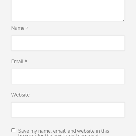
Name
*
Email
*
Website
Save my name, email, and website in this
browser for the next time I comment.