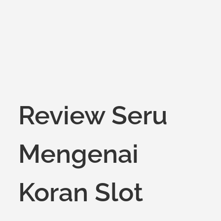
Review Seru
Mengenai
Koran Slot