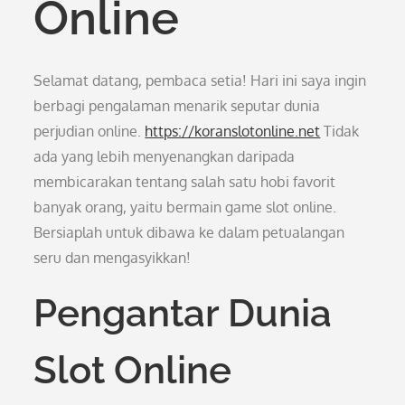
Online
Selamat datang, pembaca setia! Hari ini saya ingin
berbagi pengalaman menarik seputar dunia
perjudian online.
https://koranslotonline.net
Tidak
ada yang lebih menyenangkan daripada
membicarakan tentang salah satu hobi favorit
banyak orang, yaitu bermain game slot online.
Bersiaplah untuk dibawa ke dalam petualangan
seru dan mengasyikkan!
Pengantar Dunia
Slot Online